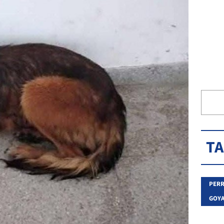
T
PERR
GOY