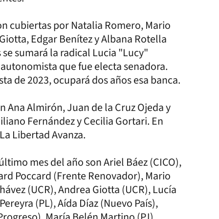
on cubiertas por Natalia Romero, Mario
Giotta, Edgar Benítez y Albana Rotella
se sumará la radical Lucia "Lucy"
a autonomista que fue electa senadora.
lista de 2023, ocupará dos años esa banca.
n Ana Almirón, Juan de la Cruz Ojeda y
liano Fernández y Cecilia Gortari. En
 La Libertad Avanza.
ltimo mes del año son Ariel Báez (CICO),
ard Poccard (Frente Renovador), Mario
hávez (UCR), Andrea Giotta (UCR), Lucía
Pereyra (PL), Aída Díaz (Nuevo País),
rogreso), María Belén Martino (PJ),