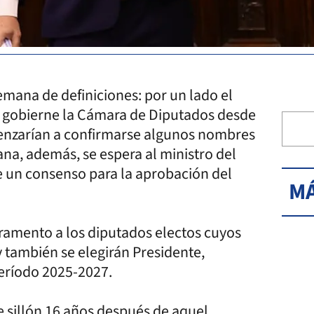
semana de definiciones: por un lado el
cal gobierne la Cámara de Diputados desde
menzarían a confirmarse algunos nombres
na, además, se espera al ministro del
rse un consenso para la aprobación del
MÁ
uramento a los diputados electos cuyos
 también se elegirán Presidente,
 período 2025-2027.
e sillón 16 años después de aquel