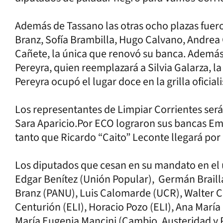
Además de Tassano las otras ocho plazas fuer
Branz, Sofía Brambilla, Hugo Calvano, Andrea 
Cañete, la única que renovó su banca. Además 
Pereyra, quien reemplazará a Silvia Galarza, l
Pereyra ocupó el lugar doce en la grilla oficia
Los representantes de Limpiar Corrientes será
Sara Aparicio.Por ECO lograron sus bancas Emi
tanto que Ricardo “Caito” Leconte llegará por
Los diputados que cesan en su mandato en el ú
Edgar Benítez (Unión Popular), Germán Braill
Branz (PANU), Luis Calomarde (UCR), Walter C
Centurión (ELI), Horacio Pozo (ELI), Ana María 
María Eugenia Mancini (Cambio, Austeridad y P