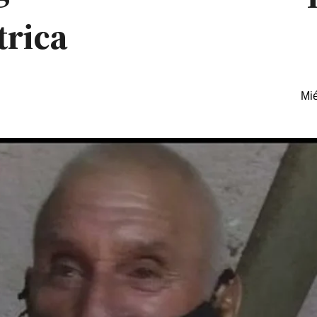
trica
Mié