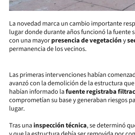
La novedad marca un cambio importante respe
lugar donde durante años funcionó la fuente s
con una mayor
presencia de vegetación
y
se
permanencia de los vecinos.
Las primeras intervenciones habían comenzad
avanzó con la demolición de la estructura que
habían informado la
fuente registraba filtra
comprometían su base y generaban riesgos par
lugar.
Tras una
inspección técnica
, se determinó que
y que la estructura debía ser removida por c