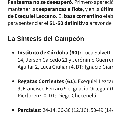
Fantasma no se desesperó
. Primero apareci
mantener las
esperanzas a flote
, y en la
últi
de Exequiel Lezcano
. El
base correntino
ela
para sentenciar el
61-60 definitivo
a favor de 
La Síntesis del Campeón
Instituto de Córdoba (60):
Luca Salvetti 
14, Jerson Caicedo 21 y Jerónimo Guerrero
Aguilar 2, Luca Giuliani 4. DT: Ignacio Gi
Regatas Corrientes (61):
Exequiel Lezcan
9, Francisco Ferraro 9 e Ignacio Ortega 7 
Pierlorenzi 0. DT: Diego Checenelli.
Parciales:
24-14; 36-30 (12/16); 50-49 (14/