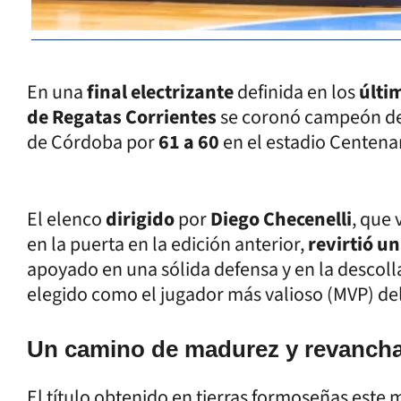
En una
final electrizante
definida en los
últi
de Regatas Corrientes
se coronó campeón de
de Córdoba por
61 a 60
en el estadio Centena
El elenco
dirigido
por
Diego Checenelli
, que
en la puerta en la edición anterior,
revirtió u
apoyado en una sólida defensa y en la descol
elegido como el jugador más valioso (MVP) de
Un camino de madurez y revancha
El título obtenido en tierras formoseñas este