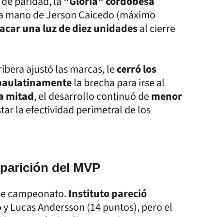
 de paridad, la
"Gloria" cordobesa
 la mano de Jerson Caicedo (máximo
acar una luz de diez unidades
al cierre
 ribera ajustó las marcas, le
cerró los
paulatinamente
la brecha para irse al
a mitad
, el desarrollo continuó de
menor
tar la efectividad perimetral de los
aparición del MVP
 de campeonato.
Instituto pareció
 y Lucas Andersson (14 puntos), pero el