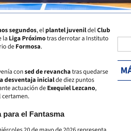
mos segundos
, el
plantel juvenil
del
Club
 la
Liga Próximo
tras derrotar a Instituto
rio de
Formosa
.
MÁ
 venía con
sed de revancha
tras quedarse
na desventaja inicial
de diez puntos
lante actuación de
Exequiel Lezcano
,
l certamen.
 para el Fantasma
 miércoles 20 de mayo de 2026 representa