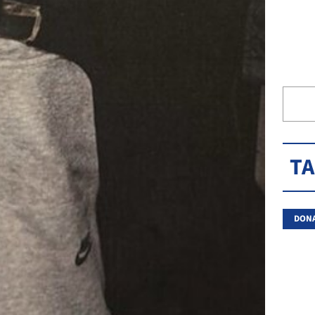
T
DON