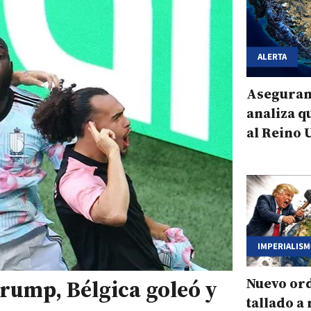
ALERTA
Aseguran
analiza q
al Reino 
disputa p
IMPERIALIS
Nuevo or
rump, Bélgica goleó y
tallado a