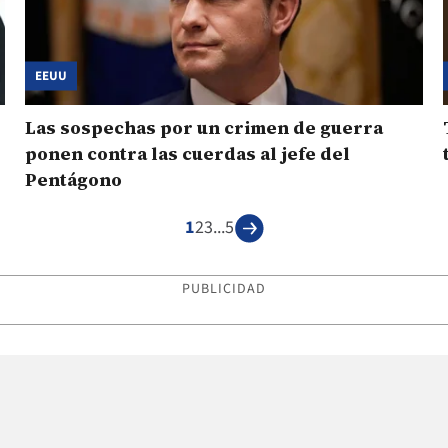
EEUU
Las sospechas por un crimen de guerra
ponen contra las cuerdas al jefe del
Pentágono
1
2
3
...
5
PUBLICIDAD