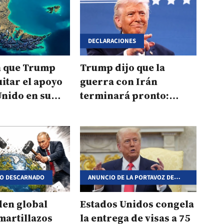
DECLARACIONES
 que Trump
Trump dijo que la
uitar el apoyo
guerra con Irán
Unido en su
terminará pronto:
or Malvinas
“Estamos dándole una
paliza”
MO DESCARNADO
ANUNCIO DE LA PORTAVOZ DE
TRUMP
den global
Estados Unidos congela
 martillazos
la entrega de visas a 75