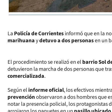
La
Policía de Corrientes
informó que en la no
marihuana
y
detuvo a dos personas
en un ba
El procedimiento se realizó en el
barrio Sol 
detuvieron la marcha de dos personas que tr
comercializada
.
Según el
informe oficial
, los efectivos mient
prevención
observaron a dos hombres que e
notar la presencia policial, los protagonistas d
arrojaron los paquetes en un
pasillo ubicado