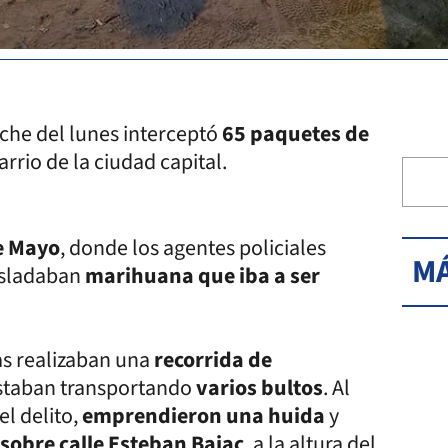
che del lunes interceptó
65 paquetes de
rrio de la ciudad capital.
de Mayo
, donde los agentes policiales
MÁ
asladaban
marihuana que iba a ser
ras realizaban una
recorrida de
staban transportando
varios bultos
. Al
el delito,
emprendieron una huida
y
 sobre calle Esteban Bajac
, a la altura del