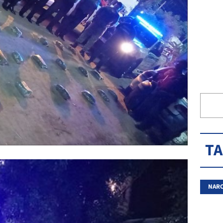
T
NAR