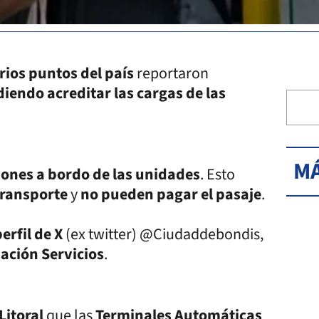
rios puntos del país
reportaron
iendo acreditar las cargas de las
MÁ
iones a bordo de las unidades
. Esto
transporte
y
no pueden pagar el pasaje
.
perfil de X
(ex twitter) @Ciudaddebondis,
ación Servicios
.
Litoral
que las
Terminales Automáticas