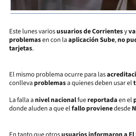
Este lunes varios
usuarios de Corrientes
y
va
problemas
en con la
aplicación Sube
,
no pud
tarjetas
.
El mismo problema ocurre para las
acreditac
conlleva
problemas
a quienes deben usar el
La falla a
nivel nacional
fue
reportada
en el
donde aluden a que el
fallo proviene
desde
N
En tanto que otros
usuarios informaron a El 