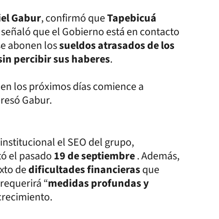
iel Gabur
, confirmó que
Tapebicuá
 señaló que el Gobierno está en contacto
 se abonen los
sueldos atrasados de los
sin percibir sus haberes
.
en los próximos días comience a
presó Gabur.
nstitucional el SEO del grupo,
tó el pasado
19 de septiembre
. Además,
exto de
dificultades financieras
que
requerirá “
medidas profundas y
crecimiento.