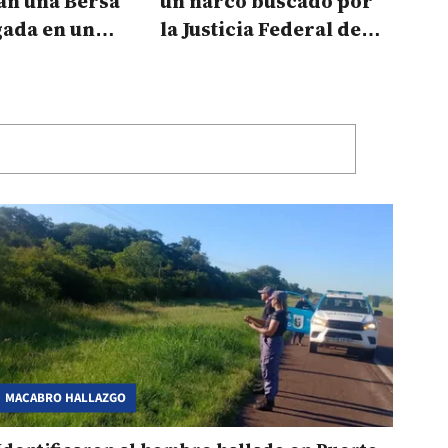
an una Bersa
un narco buscado por
ada en un
la Justicia Federal de
 que llegó de
Corrientes
es
MACABRO HALLAZGO