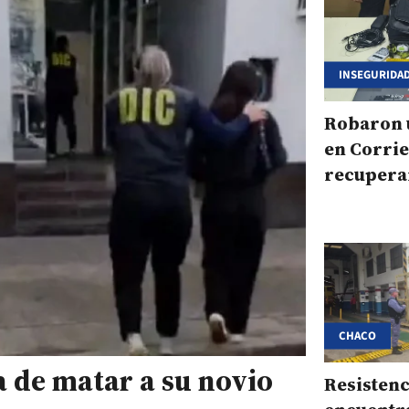
INSEGURIDA
Robaron 
en Corrie
recuperar
por un r
satelital
CHACO
a de matar a su novio
Resistenc