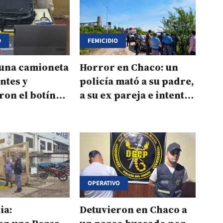
D
FEMICIDIO
una camioneta
Horror en Chaco: un
ntes y
policía mató a su padre,
on el botín
a su ex pareja e intentó
astreador
suicidarse
OPERATIVO
ia:
Detuvieron en Chaco a