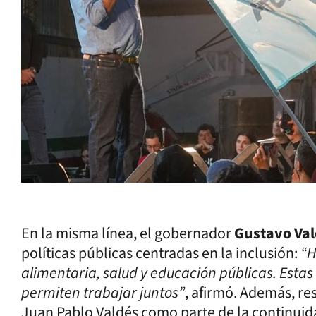
En la misma línea, el gobernador
Gustavo Va
políticas públicas centradas en la inclusión:
“H
alimentaria, salud y educación públicas. Est
permiten trabajar juntos”
, afirmó. Además, re
Juan Pablo Valdés como parte de la continuida