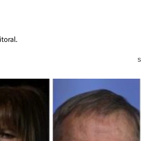
toral.
S