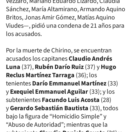
Vezzaro, Mariano Eduardo Lizardo, Claudia
Sánchez, María Altamirano, Armando Aquino
Britos, Jonas Amir Gómez, Matías Aquino
Viudes—, pidió una condena de 21 años para
los acusados.
Por la muerte de Chirino, se encuentran
acusados los capitanes
Claudio Andrés
Luna
(37),
Rubén Darío Ruiz
(37) y
Hugo
Reclus Martínez Tarraga
(36); los
tenientes
Darío Emmanuel Martínez
(33)
y
Exequiel Emmanuel Aguilar
(33); y los
subtenientes
Facundo Luis Acosta
(28)
y
Gerardo Sebastián Bautista
(33), todos
bajo la figura de “Homicidio Simple” y
“Abuso de Autoridad”; mientras que la