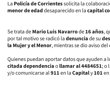
La
Policía de Corrientes
solicita la colabora
menor de edad
desaparecido en la
capital c
Se trata de
Mario Luis Navarro
de
16 años
, 
por tal motivo se radicó la
denuncia
de su
des
la Mujer y el Menor
, mientras se dio aviso del
Quienes puedan aportar datos que ayuden a lo
citada dependencia
o
llamar al 4484651
; o
y/o comunicarse al
911
en la
Capital
y
101
en