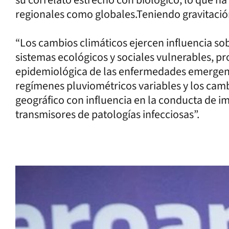
su correlato estrecho con biológico, lo que ha 
regionales como globales.Teniendo gravitación
“Los cambios climáticos ejercen influencia sob
sistemas ecológicos y sociales vulnerables, p
epidemiológica de las enfermedades emergent
regímenes pluviométricos variables y los camb
geográfico con influencia en la conducta de i
transmisores de patologías infecciosas”.