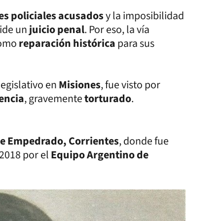
fes policiales acusados
y la imposibilidad
pide un
juicio penal
. Por eso, la vía
omo
reparación histórica
para sus
 legislativo en
Misiones
, fue visto por
tencia
, gravemente
torturado
.
de Empedrado, Corrientes
, donde fue
 2018 por el
Equipo Argentino de