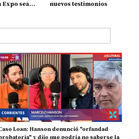
la Expo sea
nuevos testimonios
a
CORRIENTES
Caso Loan: Hanson denunció "orfandad
probatoria" y dijo que podría no saberse la