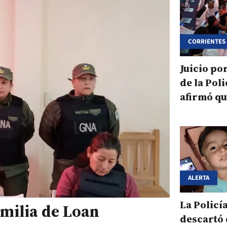
CORRIENTES
Juicio po
de la Pol
afirmó qu
perdió
ALERTA
La Policí
milia de Loan
descartó 