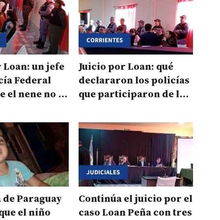
CORRIENTES
r Loan: un jefe
Juicio por Loan: qué
icía Federal
declararon los policías
e el nene no se
que participaron de la
búsqueda
JUDICIALES
a de Paraguay
Continúa el juicio por el
que el niño
caso Loan Peña con tres