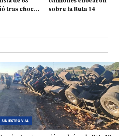
ista de 63
camiones chocaron
ó tras chocar
sobre la Ruta 14
mión en la
SINIESTRO VIAL