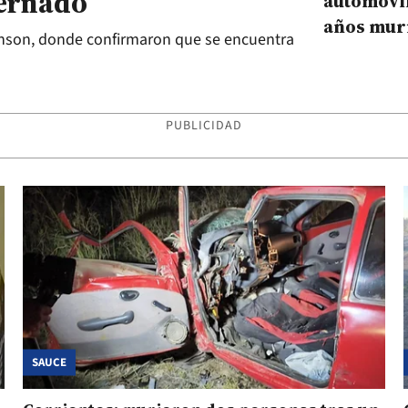
ternado
automovil
años muri
inson, donde confirmaron que se encuentra
con un ca
Ruta 12
PUBLICIDAD
SAUCE