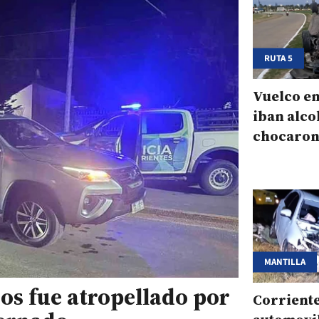
RUTA 5
Vuelco en
iban alco
chocaron
ilesos
MANTILLA
ños fue atropellado por
Corriente