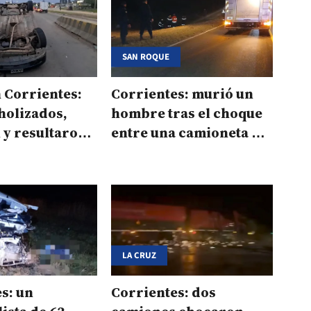
SAN ROQUE
 Corrientes:
Corrientes: murió un
holizados,
hombre tras el choque
 y resultaron
entre una camioneta y
dos motos en la Ruta 12
LA CRUZ
s: un
Corrientes: dos