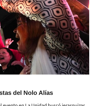
stas del Nolo Alías
l evento en La Unidad buscó jerarquizar