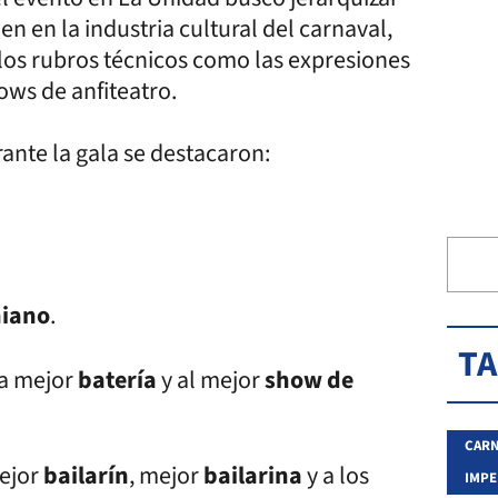
en en la industria cultural del carnaval,
los rubros técnicos como las expresiones
hows de anfiteatro.
ante la gala se destacaron:
hiano
.
T
a mejor
batería
y al mejor
show de
CARN
ejor
bailarín
, mejor
bailarina
y a los
IMPE