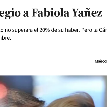
legio a Fabiola Yañez
 no superara el 20% de su haber. Pero la Cáma
mbre.
Miérco