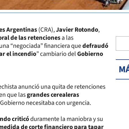
es Argentinas
(CRA),
Javier Rotondo
,
ral de las retenciones
a las
e una “negociada” financiera que
defraudó
ar el incendio
” cambiario del
Gobierno
MÁ
echista anunció una quita de retenciones
 en que las
grandes cerealeras
 Gobierno necesitaba con urgencia.
ndo criticó
duramente la maniobra y su
medida de corte financiero para tapar