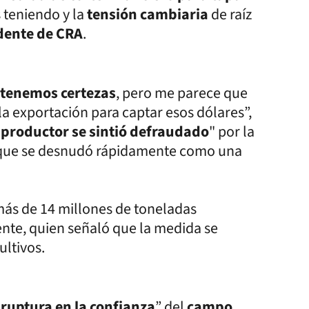
teniendo y la
tensión cambiaria
de raíz
dente de CRA
.
 tenemos certezas
, pero me parece que
la exportación para captar esos dólares”,
 productor se sintió defraudado
" por la
, que se desnudó rápidamente como una
más de 14 millones de toneladas
ente, quien señaló que la medida se
ultivos.
“
ruptura en la confianza
” del
campo