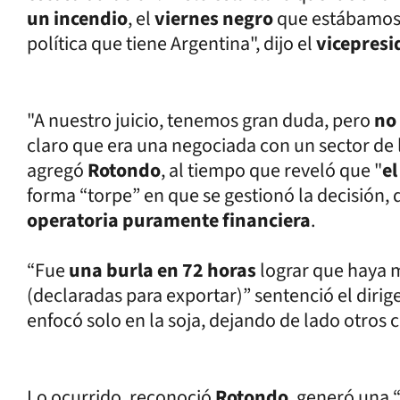
un incendio
, el
viernes negro
que estábamos 
política que tiene Argentina", dijo el
vicepresi
"A nuestro juicio, tenemos gran duda, pero
no
claro que era una negociada con un sector de 
agregó
Rotondo
, al tiempo que reveló que "
el
forma “torpe” en que se gestionó la decisión
operatoria puramente financiera
.
“Fue
una burla en 72 horas
lograr que haya 
(declaradas para exportar)” sentenció el dirig
enfocó solo en la soja, dejando de lado otros c
Lo ocurrido, reconoció
Rotondo
, generó una 