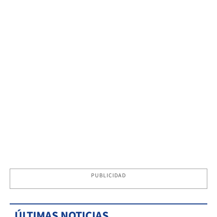
PUBLICIDAD
ÚLTIMAS NOTICIAS