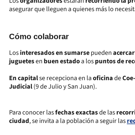
Los
organizadores
estarán
recorriendo la p
asegurar que lleguen a quienes más lo necesit
Cómo colaborar
Los
interesados en sumarse
pueden
acerca
juguetes
en
buen estado
a los
puntos de rec
En capital
se recepciona en la
oficina
de
Coe-
Judicial
(9 de Julio y San Juan).
Para conocer las
fechas exactas
de las
recor
ciudad
, se invita a la población a seguir las
re