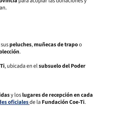
rovincia
para acopiar las donaciones y
an.
r
sus
peluches
,
muñecas de trapo
o
olección
.
Ti
, ubicada en el
subsuelo del Poder
ridas
y los
lugares de recepción en cada
des oficiales
de la
Fundación Coe-Ti
.