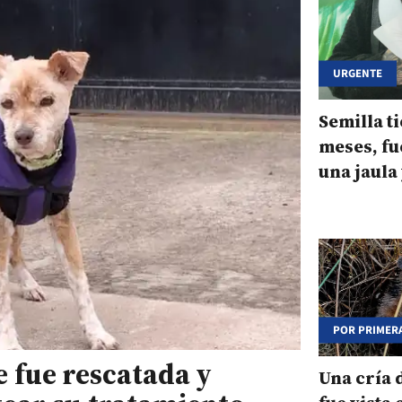
URGENTE
Semilla t
meses, fu
una jaula
$340.000 
cirugía
POR PRIMERA
e fue rescatada y
Una cría 