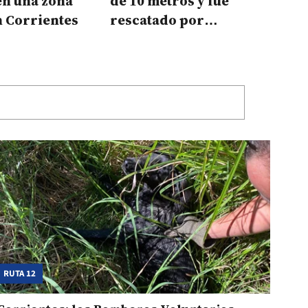
 en una zona
de 10 metros y fue
n Corrientes
rescatado por
bomberos
RUTA 12