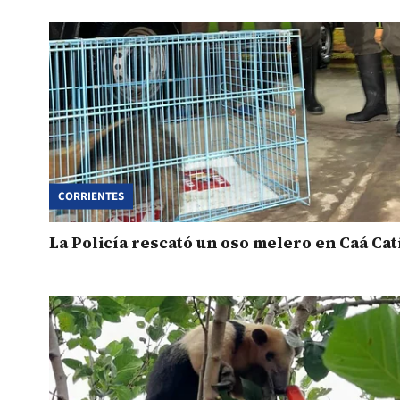
CORRIENTES
La Policía rescató un oso melero en Caá Cat