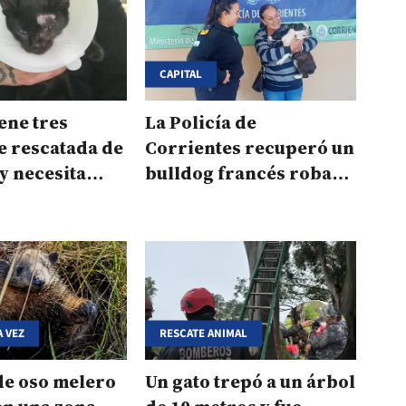
CAPITAL
iene tres
La Policía de
e rescatada de
Corrientes recuperó un
 y necesita
bulldog francés robado
para una
y se lo devolvió a la
familia
 VEZ
RESCATE ANIMAL
de oso melero
Un gato trepó a un árbol