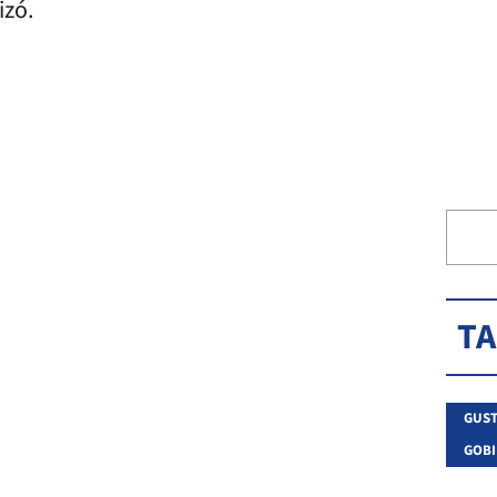
izó.
T
GUST
GOBI