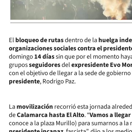
El
bloqueo de rutas
dentro de la
huelga inde
organizaciones sociales contra el president
domingo
14 días
sin que por el momento haya 
grupos
seguidores
del
expresidente Evo Mo
con el objetivo de llegar a la sede de gobierno
presidente
, Rodrigo Paz.
La
movilización
recorrió esta jornada alrede
de
Calamarca hasta El Alto
. “
Vamos a llegar
conoce a la plaza Murillo) para sumarnos a la
presidente incapaz
, fascista”, dijo a los med