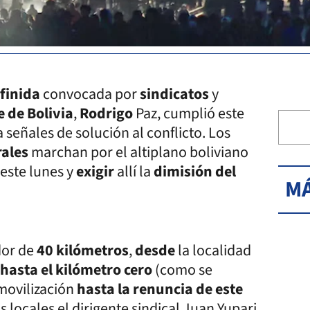
finida
convocada por
sindicatos
y
e de Bolivia
,
Rodrigo
Paz, cumplió este
señales de solución al conflicto. Los
rales
marchan por el altiplano boliviano
 este lunes y
exigir
allí la
dimisión del
MÁ
dor de
40 kilómetros
,
desde
la localidad
 hasta el kilómetro cero
(como se
 movilización
hasta la renuncia de este
ios locales el dirigente sindical Juan Yupari.