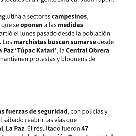
aglutina a sectores
campesinos
,
, que se
oponen
a las
medidas
partió el lunes pasado desde la población
. Los
marchistas buscan sumarse
desde
 Paz ‘Túpac Katari’
, la
Central Obrera
mantienen protestas y bloqueos de
las fuerzas de seguridad
, con policías y
l sábado reabrir las vías que
al
,
La Paz
. El resultado fueron
47