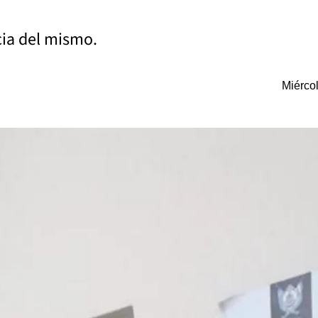
ncia del mismo.
Miérco