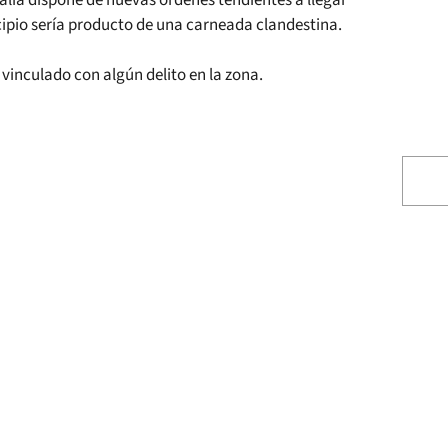
calía dispone de nuevas órdenes tendientes a llegar
cipio sería producto de una carneada clandestina.
vinculado con algún delito en la zona.