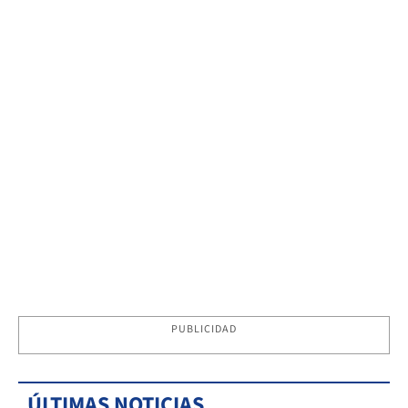
PUBLICIDAD
ÚLTIMAS NOTICIAS