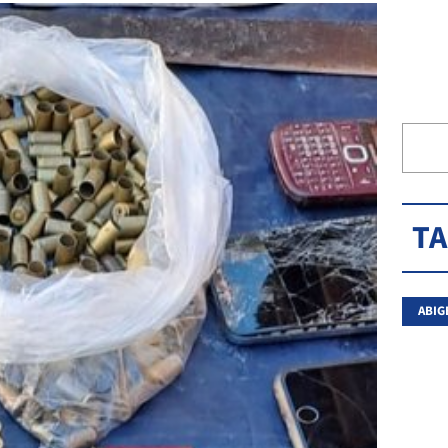
T
ABIG