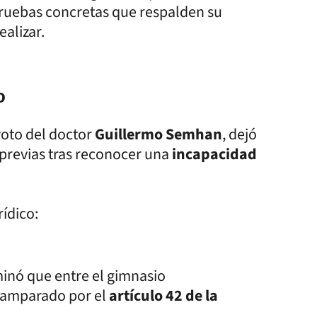
pruebas concretas que respalden su
ealizar.
o
voto del doctor
Guillermo Semhan
, dejó
s previas tras reconocer una
incapacidad
rídico:
inó que entre el gimnasio
lo amparado por el
artículo 42 de la