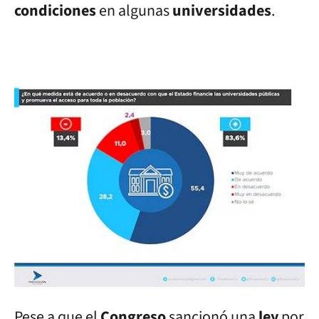
condiciones
en algunas
universidades
.
Pese a que el
Congreso
sancionó una
ley
por