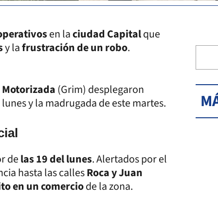
operativos
en la
ciudad Capital
que
s
y la
frustración de un robo
.
a Motorizada
(Grim) desplegaron
MÁ
 lunes y la madrugada de este martes.
ial
or de
las 19 del lunes
. Alertados por el
cia hasta las calles
Roca y Juan
cito en un comercio
de la zona.