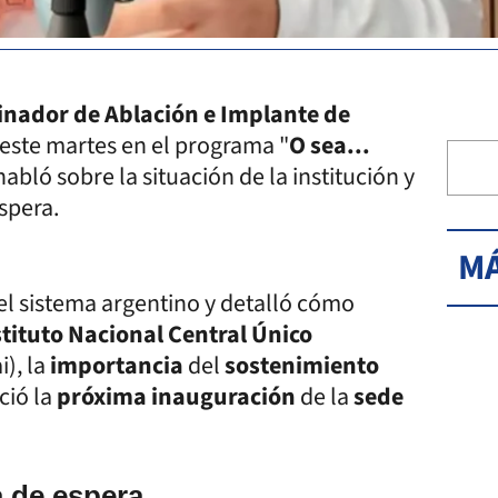
inador de Ablación e Implante de
 este martes en el programa "
O sea...
abló sobre la situación de la institución y
spera.
MÁ
el sistema argentino y detalló cómo
stituto Nacional Central Único
i), la
importancia
del
sostenimiento
ció la
próxima inauguración
de la
sede
a de espera