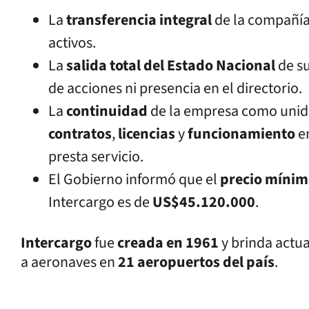
La
transferencia integral
de la compañía
activos.
La
salida total del Estado Nacional
de su
de acciones ni presencia en el directorio.
La
continuidad
de la empresa como unid
contratos
,
licencias
y
funcionamiento
e
presta servicio.
El Gobierno informó que el
precio míni
Intercargo es de
US$45.120.000
.
Intercargo
fue
creada en 1961
y brinda actu
a aeronaves en
21 aeropuertos del país
.