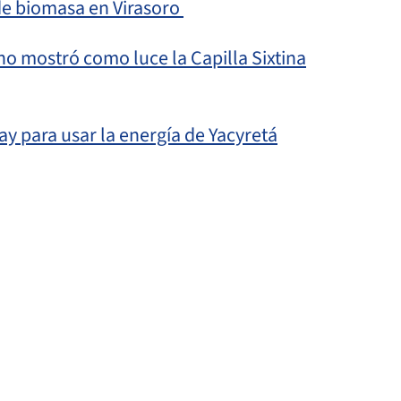
de biomasa en Virasoro
cano mostró como luce la Capilla Sixtina
y para usar la energía de Yacyretá